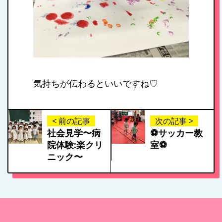
私たちの思い・教
育方針
1日のスケジュール
気持ちが伝わるといいですね♡
年間行事
< 前の記事
次の記事 >
社会見学〜病
⚽️サッカー教
院体験:楽クリ
室⚽️
施設紹介・園概要
ニック〜
入園案内