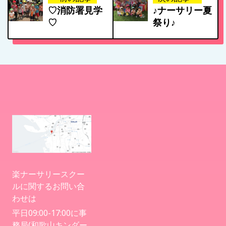
施設紹介・園概要
♡消防署見学
♪ナーサリー夏
♡
祭り♪
入園案内
アクセス
お問い合わせ
病児保育について
楽ナーサリースクー
ルに関するお問い合
わせは
平日09:00-17:00に事
務局(和歌山キンダー