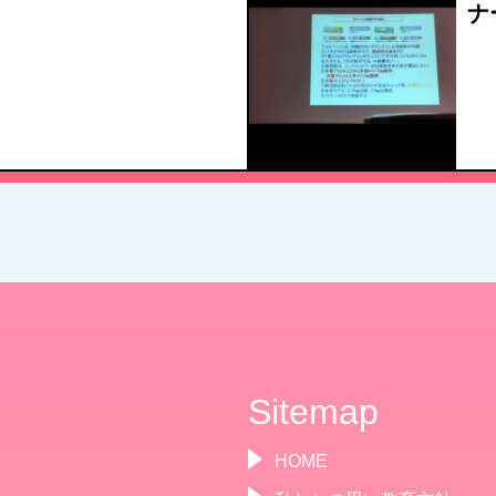
ナ
Sitemap
HOME