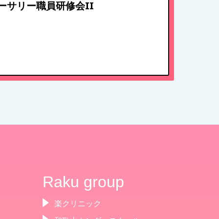
ーサリー職員研修会II
入園案内
アクセス
お問い合わせ
病児保育について
Raku group
楽クリニック