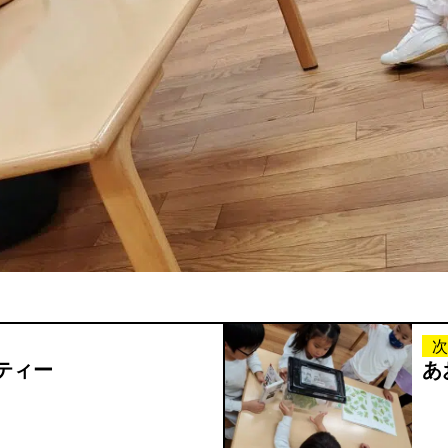
次
ティー
あ