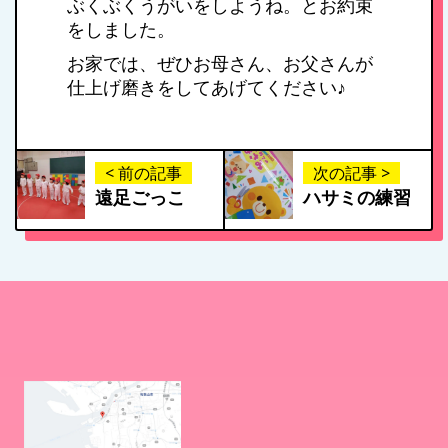
ぶくぶくうがいをしようね。とお約束
施設紹介・園概要
をしました。
お家では、ぜひお母さん、お父さんが
仕上げ磨きをしてあげてください♪
入園案内
< 前の記事
アクセス
次の記事 >
遠足ごっこ
ハサミの練習
お問い合わせ
病児保育について