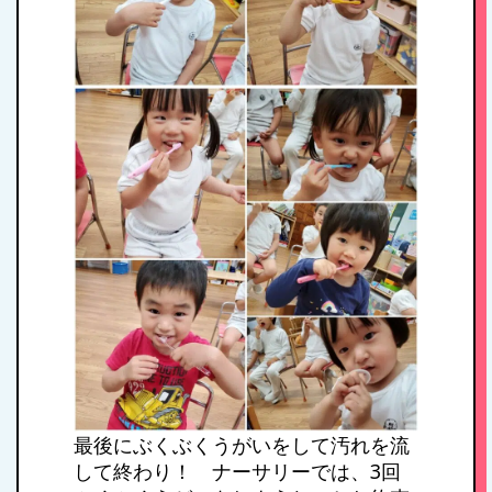
HOME
私たちの思い・教
育方針
1日のスケジュール
年間行事
最後にぶくぶくうがいをして汚れを流
して終わり！ ナーサリーでは、3回