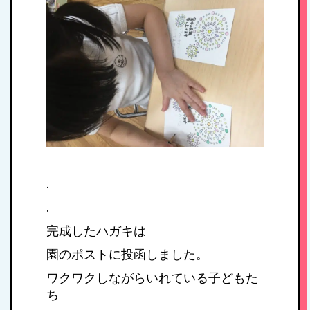
私たちの思い・教
育方針
1日のスケジュール
年間行事
.
施設紹介・園概要
.
完成したハガキは
入園案内
園のポストに投函しました。
ワクワクしながらいれている子どもた
アクセス
ち