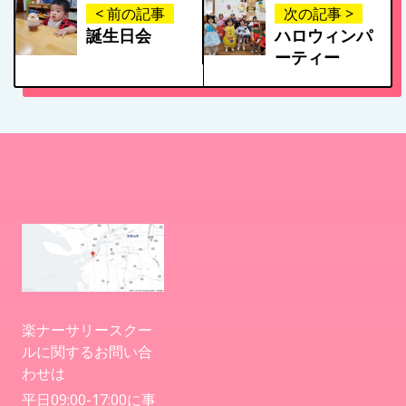
< 前の記事
次の記事 >
誕生日会
ハロウィンパ
病児保育について
ーティー
楽ナーサリースクー
ルに関するお問い合
わせは
平日09:00-17:00に事