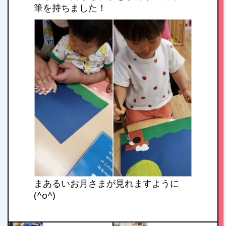
筆を持ちました！
1日のスケジュール
年間行事
施設紹介・園概要
入園案内
アクセス
まあるいお月さまが見れますように
(^o^)
お問い合わせ