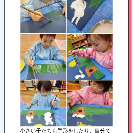
HOME
私たちの思い・教
育方針
小さい子たちも手形をしたり、自分で