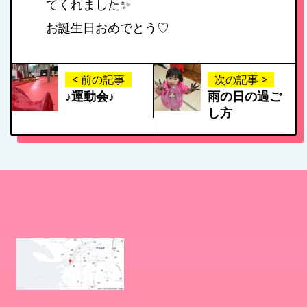
てくれました✨
お問い合わせ
お誕生日おめでとう♡
病児保育について
< 前の記事
次の記事 >
♪運動会♪
雨の日の過ご
し方