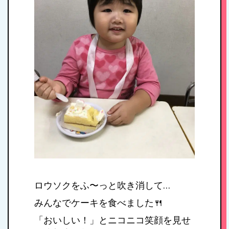
私たちの思い・教
育方針
1日のスケジュール
年間行事
施設紹介・園概要
入園案内
ロウソクをふ〜っと吹き消して…
みんなでケーキを食べました🍴
アクセス
「おいしい！」とニコニコ笑顔を見せ