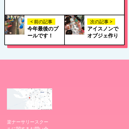
1日のスケジュール
< 前の記事
次の記事 >
今年最後のプ
アイスノンで
ールです！
オブジェ作り
年間行事
施設紹介・園概要
入園案内
アクセス
楽ナーサリースクー
お問い合わせ
ルに関するお問い合