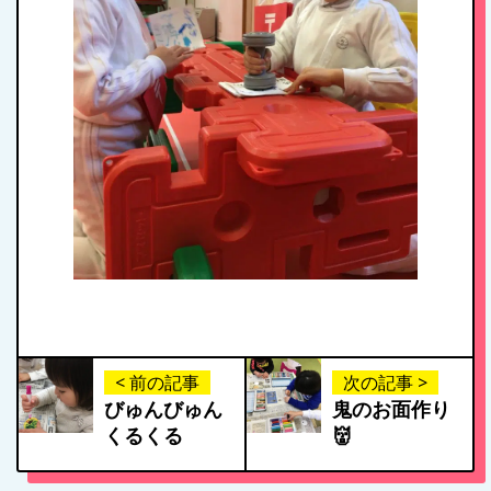
病児保育について
< 前の記事
次の記事 >
びゅんびゅん
鬼のお面作り
くるくる
👹