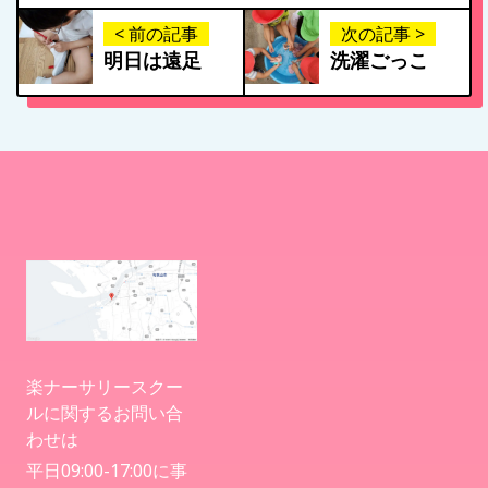
< 前の記事
次の記事 >
明日は遠足
洗濯ごっこ
楽ナーサリースクー
ルに関するお問い合
わせは
平日09:00-17:00に事