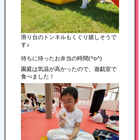
1日のスケジュール
滑り台のトンネルもくぐり嬉しそうで
年間行事
す♪
待ちに待ったお弁当の時間(^o^)
施設紹介・園概要
園庭は気温が高かったので、遊戯室で
食べました！
入園案内
アクセス
お問い合わせ