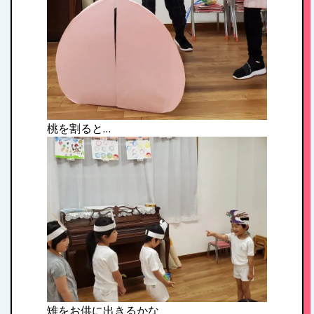
桃を割ると…
雉をお供に出きるかな