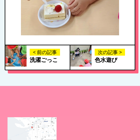
< 前の記事
次の記事 >
洗濯ごっこ
色水遊び