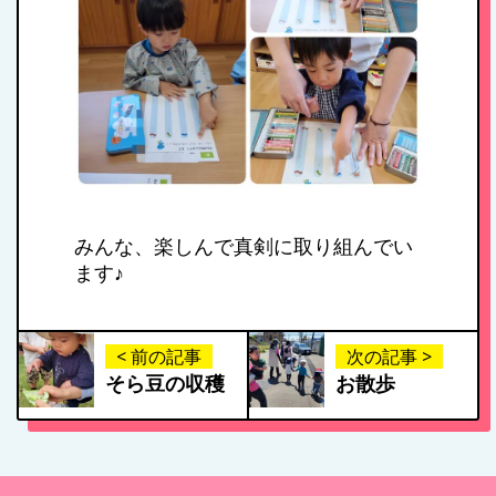
年間行事
施設紹介・園概要
入園案内
みんな、楽しんで真剣に取り組んでい
ます♪
アクセス
< 前の記事
次の記事 >
そら豆の収穫
お散歩
お問い合わせ
病児保育について