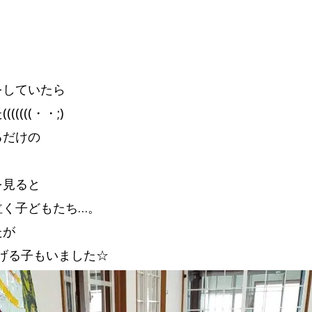
をしていたら
((((・・;)
るだけの
、
を見ると
泣く子どもたち…。
たが
投げる子もいました☆