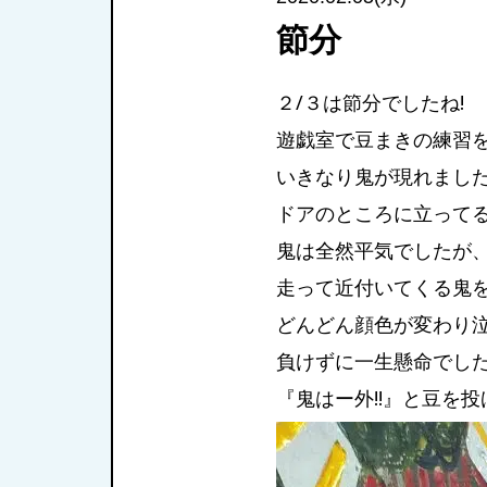
節分
２/３は節分でしたね!
遊戯室で豆まきの練習
いきなり鬼が現れました(((
ドアのところに立って
鬼は全然平気でしたが
走って近付いてくる鬼
どんどん顔色が変わり
負けずに一生懸命でし
『鬼はー外!!』と豆を