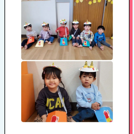
私たちの思い・教
育方針
1日のスケジュール
年間行事
施設紹介・園概要
入園案内
アクセス