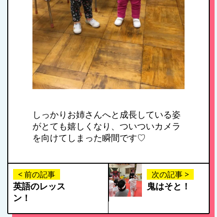
HOME
私たちの思い・教
育方針
1日のスケジュール
しっかりお姉さんへと成長している姿
がとても嬉しくなり、ついついカメラ
を向けてしまった瞬間です♡
年間行事
< 前の記事
次の記事 >
施設紹介・園概要
英語のレッス
鬼はそと！
ン！