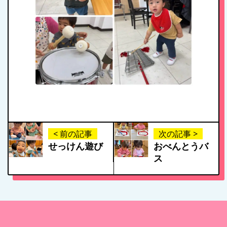
年間行事
施設紹介・園概要
入園案内
アクセス
< 前の記事
次の記事 >
せっけん遊び
おべんとうバ
お問い合わせ
ス
病児保育について