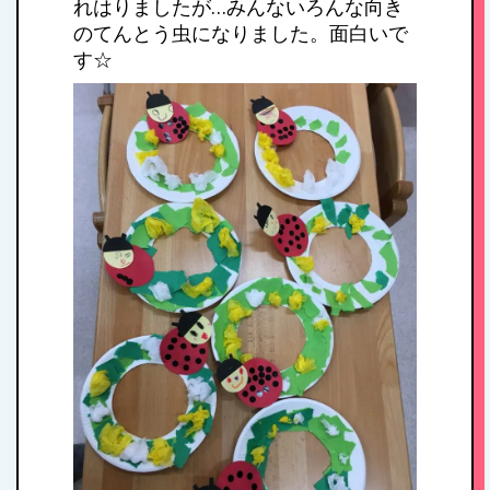
れはりましたが…みんないろんな向き
HOME
のてんとう虫になりました。面白いで
す☆
私たちの思い・教
育方針
1日のスケジュール
年間行事
施設紹介・園概要
入園案内