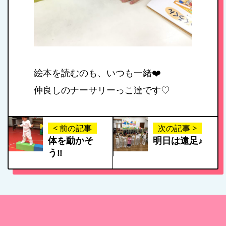
年間行事
施設紹介・園概要
絵本を読むのも、いつも一緒❤️
入園案内
仲良しのナーサリーっこ達です♡
アクセス
< 前の記事
次の記事 >
体を動かそ
明日は遠足♪
う‼️
お問い合わせ
病児保育について