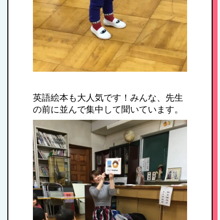
HOME
英語絵本も大人気です！みんな、先生
私たちの思い・教
の前に並んで集中して聞いています。
育方針
1日のスケジュール
年間行事