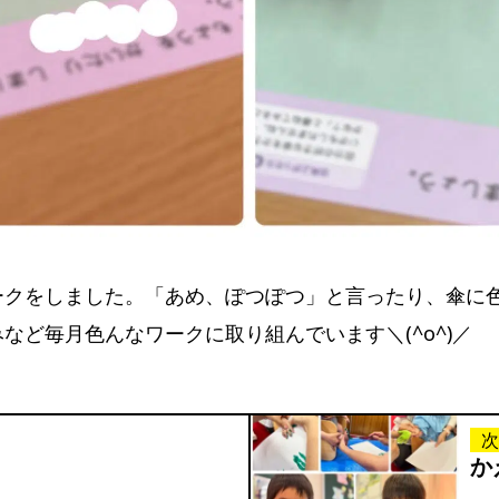
ークをしました。「あめ、ぽつぽつ」と言ったり、傘に
など毎月色んなワークに取り組んでいます＼(^o^)／
次
か