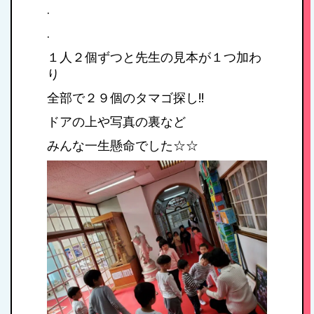
私たちの思い・教
.
育方針
.
１人２個ずつと先生の見本が１つ加わ
1日のスケジュール
り
全部で２９個のタマゴ探し!!
ドアの上や写真の裏など
年間行事
みんな一生懸命でした☆☆
施設紹介・園概要
入園案内
アクセス