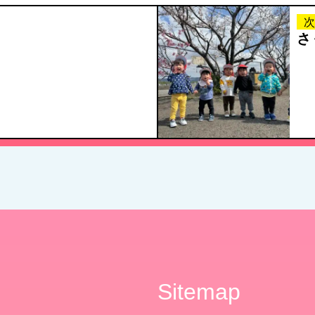
次
さ
Sitemap