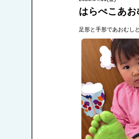
はらぺこあお
足形と手形であおむし