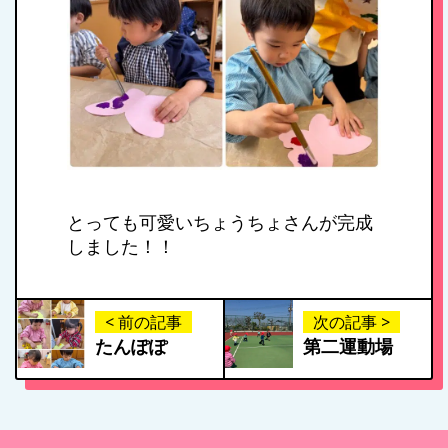
年間行事
施設紹介・園概要
入園案内
とっても可愛いちょうちょさんが完成
しました！！
アクセス
< 前の記事
次の記事 >
たんぽぽ
第二運動場
お問い合わせ
病児保育について