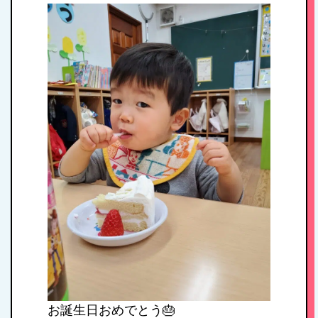
HOME
私たちの思い・教
育方針
1日のスケジュール
年間行事
お誕生日おめでとう🎂