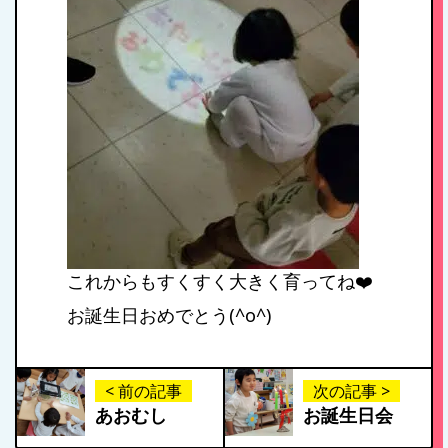
1日のスケジュール
年間行事
施設紹介・園概要
入園案内
これからもすくすく大きく育ってね❤️
お誕生日おめでとう(^o^)
アクセス
< 前の記事
次の記事 >
お問い合わせ
あおむし
お誕生日会