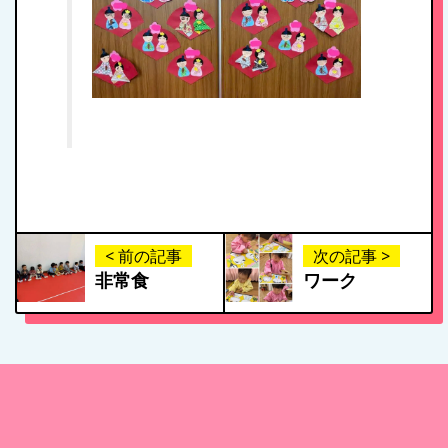
< 前の記事
次の記事 >
非常食
ワーク