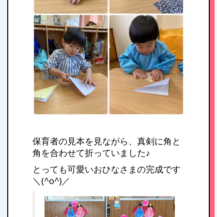
年間行事
施設紹介・園概要
入園案内
アクセス
保育者の見本を見ながら、真剣に角と
角を合わせて折っていました♪
お問い合わせ
とっても可愛いおひなさまの完成です
＼(^o^)／
病児保育について