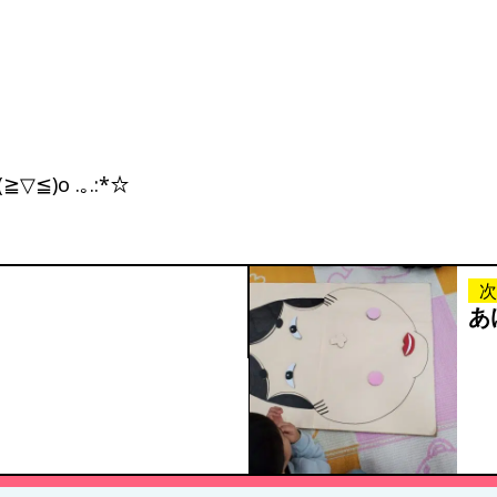
▽≦)o .｡.:*☆
次
あ