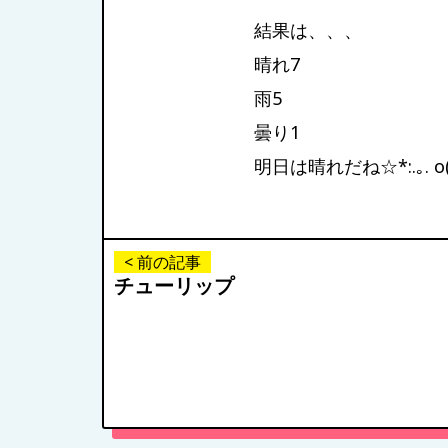
結果は、、、
晴れ7
雨5
曇り1
明日は晴れだね☆*:.｡. o(≧
< 前の記事
チューリップ