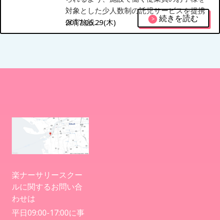
対象とした少人数制の託児サービスを提携
続きを読む
>
保育施設…
2017.06.29(木)
HOME
私たちの思い・教
育方針
1日のスケジュール
年間行事
楽ナーサリースクー
ルに関するお問い合
施設紹介・園概要
わせは
平日09:00-17:00に事